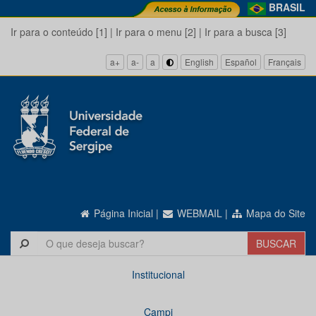
BRASIL
Ir para o conteúdo [1]
|
Ir para o menu [2]
|
Ir para a busca [3]
a+
a-
a
English
Español
Français
Página Inicial
|
WEBMAIL
|
Mapa do Site
Institucional
Campi