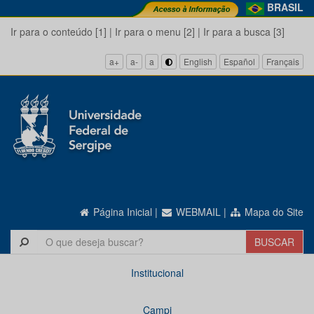
BRASIL
Ir para o conteúdo [1]
|
Ir para o menu [2]
|
Ir para a busca [3]
a+
a-
a
English
Español
Français
Página Inicial
|
WEBMAIL
|
Mapa do Site
Institucional
Campi