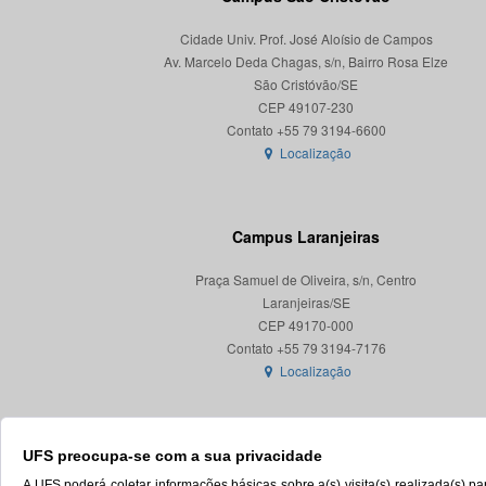
Cidade Univ. Prof. José Aloísio de Campos
Av. Marcelo Deda Chagas, s/n, Bairro Rosa Elze
São Cristóvão/SE
CEP 49107-230
Localização
Campus Laranjeiras
Praça Samuel de Oliveira, s/n, Centro
Laranjeiras/SE
CEP 49170-000
Localização
UFS preocupa-se com a sua privacidade
A UFS poderá coletar informações básicas sobre a(s) visita(s) realizada(s) 