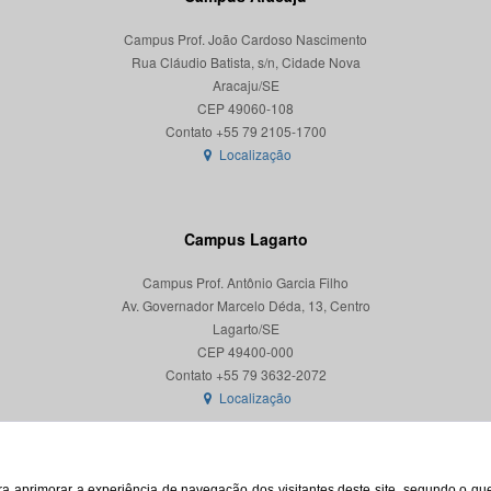
Campus Prof. João Cardoso Nascimento
Rua Cláudio Batista, s/n, Cidade Nova
Aracaju/SE
CEP 49060-108
Localização
Campus Lagarto
Campus Prof. Antônio Garcia Filho
Av. Governador Marcelo Déda, 13, Centro
Lagarto/SE
CEP 49400-000
Localização
para aprimorar a experiência de navegação dos visitantes deste site, segundo o q