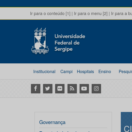
Ir para o conteúdo [1]
|
Ir para o menu [2]
|
Ir para a b
Institucional
Campi
Hospitais
Ensino
Pesqui
Facebook
Twitter
Flickr
RSS
Youtube
Instagram
Governança
C