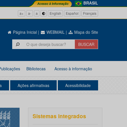
BRASIL
a+
a-
a
English
Español
Français
Página Inicial
|
WEBMAIL
|
Mapa do Site
Publicações
Bibliotecas
Acesso à informação
a
Ações afirmativas
Acessibilidade
Sistemas integrados