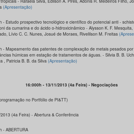
 tropicais - Rafaela Silva, Edilson A. Pires, Adonis R. Medeiros Filho, J
os
(Apresentação)
 - Estudo prospectivo tecnológico e científico do potencial anti - schi
ni da cumarina e do ácido o-hidroxicinâmico - Alysson K. F. Mesquita, 
do, Lívio C. C. Nunes, Josué de Moraes, Rivelilson M. Freitas
(Aprese
h - Mapeamento das patentes de complexação de metais pesados por
âncias húmicas em estação de tratamentos de águas. - Silvia B. B. Uch
va , Patricia B. B. da Silva
(Apresentação)
16:000h - 13/11/2013 (4a Feira) - Negociações
 programação no Portfólio de PI&TT)
/2013 (4a Feira) - Abertura & Conferência
0h - ABERTURA