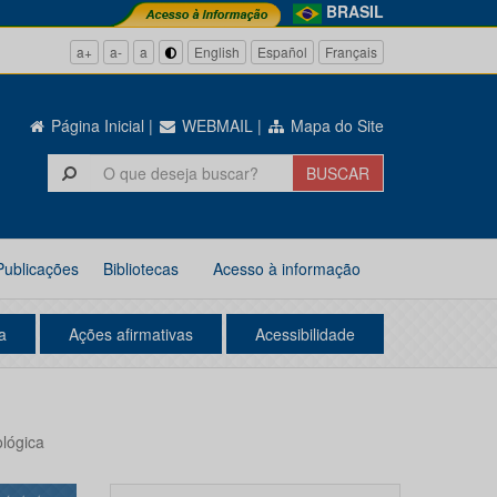
BRASIL
a+
a-
a
English
Español
Français
Página Inicial
|
WEBMAIL
|
Mapa do Site
Publicações
Bibliotecas
Acesso à informação
a
Ações afirmativas
Acessibilidade
ológica