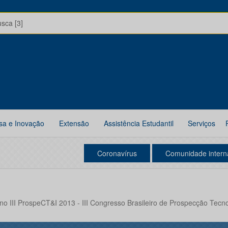
usca [3]
sa e Inovação
Extensão
Assistência Estudantil
Serviços
Coronavírus
Comunidade intern
no III ProspeCT&I 2013 - III Congresso Brasileiro de Prospecção Tecn