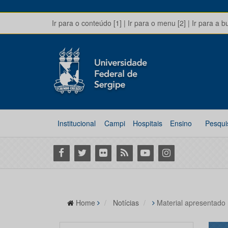
Ir para o conteúdo [1]
|
Ir para o menu [2]
|
Ir para a b
Institucional
Campi
Hospitais
Ensino
Pesqui
Facebook
Twitter
Flickr
RSS
Youtube
Instagram
Home
Notícias
Material apresentado 