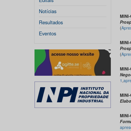
Editais
Notícias
MINI-
Resultados
Prosp
(
Apre
Eventos
MINI-
Prosp
(
Apre
MINI-
Negoc
1
,
apr
MINI-
Elabo
MINI-
Forma
apres