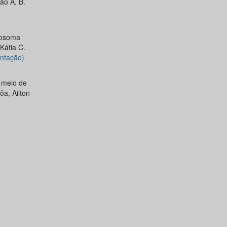
oão A. B.
stosoma
Kátia C.
ntação)
 meio de
ôa, Ailton