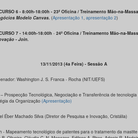
CURSO 6 - 8:00h-18:00h -
23ª Oficina / Treinamento Mão-na-Massa
gócios Modelo Canvas.
(
Apresentação 1
,
a
presentação
2
)
-CURSO 7
- 14:00h-18:00h
-
24ª Oficina / Treinamento Mão-na-Mass
ovação - Join.
13/11/2013 (4a Feira) - Sessão A
enador: Washington J. S. Franca - Rocha (NIT/UEFS)
 – Prospecção Tecnológica, Negociação e Transferência de tecnologia
tégia da Organização
(Apresentação)
l Éber Machado Silva (Diretor de Pesquisa e Inovação, Cristália)
h - Mapeamento tecnológico de patentes para o tratamento da mastite 
B. Oliveira, Cláudia C. N. Menezes, Edilson A. Pires, Adonis R. Medeir