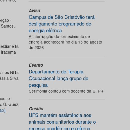
Aviso
Campus de São Cristóvão terá
orção -
desligamento programado de
 Santos,
energia elétrica
A interrupção do fornecimento de
energia acontecerá no dia 15 de agosto
eidiane B.
de 2026
, Iracema
Evento
Departamento de Terapia
s nos NITs
Ocupacional lança grupo de
ssia Silva
pesquisa
Cerimônia contou com docente da UFPR
cool e
. U. Guez,
Gestão
ão)
UFS mantém assistência aos
animais comunitários durante o
recesso acadêmico e reforça