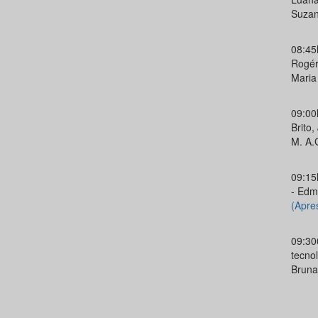
Suzan
08:45
Rogéri
Maria 
09:00
Brito,
M. A
09:15
- Edm
(Apre
09:30
tecno
Bruna