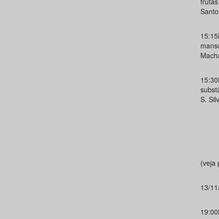
frutas
Sant
15:15h
manso
Macha
15:30
subst
S. Sil
(veja
13/11
19:0