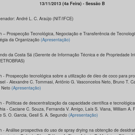
13/11/2013 (4a Feira) - Sessão B
enador: André L. C. Araújo (NIT/IFCE)
h – Prospecção Tecnológica, Negociação e Transferência de Tecnolog
tégia da Organização
(Apresentação)
ndo da Costa Sá (Gerente de Informação Técnica e de Propriedade Int
/PETROBRAS)
h - Prospecção tecnológica sobre a utilização de óleo de coco para pr
esel - Alexandre C. Tommasi, Antônio G. Vasconcelos Neto, Bruno T. C
 Neto
(Apresentação)
 - Políticas de descentralização da capacidade científica e tecnológic
hia - Caciane C. Souza, Fernanda V. Amigo, Laís S. Viana, William A. F
e S. O. Garcia, Gesil S. A. Segundo
(Apresentação)
h - Análise prospectiva do uso de spray drying na obtenção de desidra