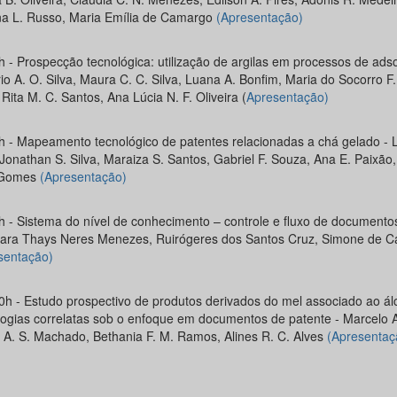
a L. Russo, Maria Emília de Camargo
(Apresentação)
h - Prospecção tecnológica: utilização de argilas em processos de ads
o A. O. Silva, Maura C. C. Silva, Luana A. Bonfim, Maria do Socorro F.
Rita M. C. Santos, Ana Lúcia N. F. Oliveira (
Apresentação)
h - Mapeamento tecnológico de patentes relacionadas a chá gelado - L
 Jonathan S. Silva, Maraiza S. Santos, Gabriel F. Souza, Ana E. Paixão
.Gomes
(Apresentação)
h - Sistema do nível de conhecimento – controle e fluxo de documento
ara Thays Neres Menezes, Ruirógeres dos Santos Cruz, Simone de Cá
sentação)
0h - Estudo prospectivo de produtos derivados do mel associado ao ál
logias correlatas sob o enfoque em documentos de patente - Marcelo A
 A. S. Machado, Bethania F. M. Ramos, Alines R. C. Alves
(Apresentaç