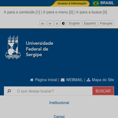
BRASIL
Ir para o conteúdo [1]
|
Ir para o menu [2]
|
Ir para a busca [3]
a+
a-
a
English
Español
Français
Página Inicial
|
WEBMAIL
|
Mapa do Site
Institucional
Campi