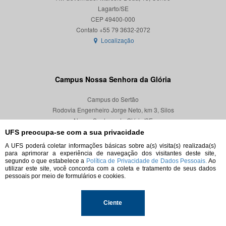
Lagarto/SE
CEP 49400-000
Localização
Campus Nossa Senhora da Glória
Campus do Sertão
Rodovia Engenheiro Jorge Neto, km 3, Silos
Nossa Senhora da Glória/SE
CEP 49680-000
UFS preocupa-se com a sua privacidade
A UFS poderá coletar informações básicas sobre a(s) visita(s) realizada(s)
Localização
para aprimorar a experiência de navegação dos visitantes deste site,
segundo o que estabelece a
Política de Privacidade de Dados Pessoais.
Ao
utilizar este site, você concorda com a coleta e tratamento de seus dados
pessoais por meio de formulários e cookies.
© 2026. Todos os direitos reservados.
Ciente
Universidade Federal de Sergipe.