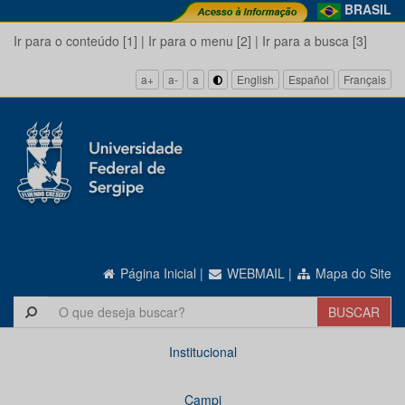
BRASIL
Ir para o conteúdo [1]
|
Ir para o menu [2]
|
Ir para a busca [3]
a+
a-
a
English
Español
Français
Página Inicial
|
WEBMAIL
|
Mapa do Site
Institucional
Campi