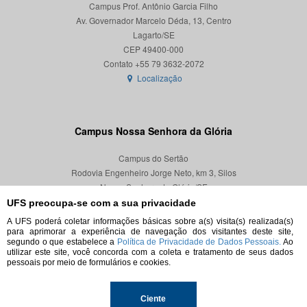
Campus Prof. Antônio Garcia Filho
Av. Governador Marcelo Déda, 13, Centro
Lagarto/SE
CEP 49400-000
Localização
Campus Nossa Senhora da Glória
Campus do Sertão
Rodovia Engenheiro Jorge Neto, km 3, Silos
Nossa Senhora da Glória/SE
CEP 49680-000
UFS preocupa-se com a sua privacidade
A UFS poderá coletar informações básicas sobre a(s) visita(s) realizada(s)
Localização
para aprimorar a experiência de navegação dos visitantes deste site,
segundo o que estabelece a
Política de Privacidade de Dados Pessoais.
Ao
utilizar este site, você concorda com a coleta e tratamento de seus dados
pessoais por meio de formulários e cookies.
© 2026. Todos os direitos reservados.
Ciente