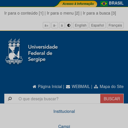
BRASIL
Ir para o conteúdo [1]
|
Ir para o menu [2]
|
Ir para a busca [3]
a+
a-
a
English
Español
Français
Página Inicial
|
WEBMAIL
|
Mapa do Site
Institucional
Campi