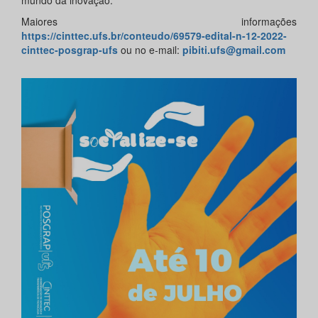
mundo da inovação.
Maiores informações
https://cinttec.ufs.br/conteudo/69579-edital-n-12-2022-
cinttec-posgrap-ufs
ou no e-mail:
pibiti.ufs@gmail.com