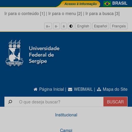
BRASIL
Ir para o conteúdo [1]
|
Ir para o menu [2]
|
Ir para a busca [3]
a+
a-
a
English
Español
Français
Página Inicial
|
WEBMAIL
|
Mapa do Site
Institucional
Campi