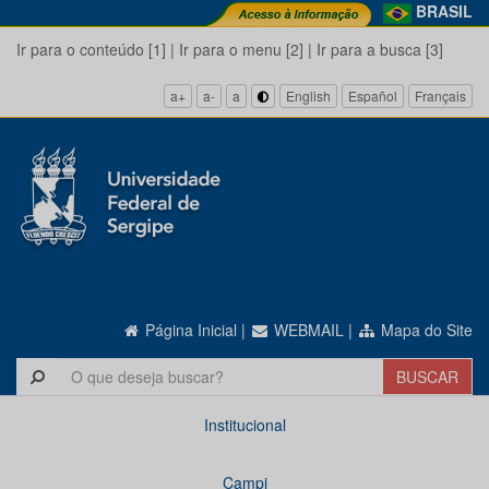
BRASIL
Ir para o conteúdo [1]
|
Ir para o menu [2]
|
Ir para a busca [3]
a+
a-
a
English
Español
Français
Página Inicial
|
WEBMAIL
|
Mapa do Site
Institucional
Campi