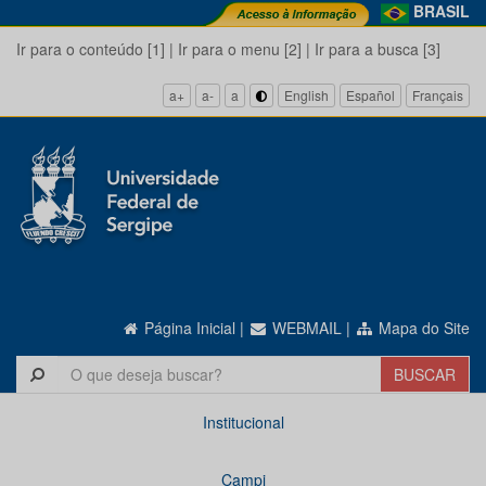
BRASIL
Ir para o conteúdo [1]
|
Ir para o menu [2]
|
Ir para a busca [3]
a+
a-
a
English
Español
Français
Página Inicial
|
WEBMAIL
|
Mapa do Site
Institucional
Campi