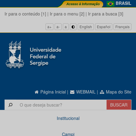
BRASIL
Ir para o conteúdo [1]
|
Ir para o menu [2]
|
Ir para a busca [3]
a+
a-
a
English
Español
Français
Página Inicial
|
WEBMAIL
|
Mapa do Site
Institucional
Campi