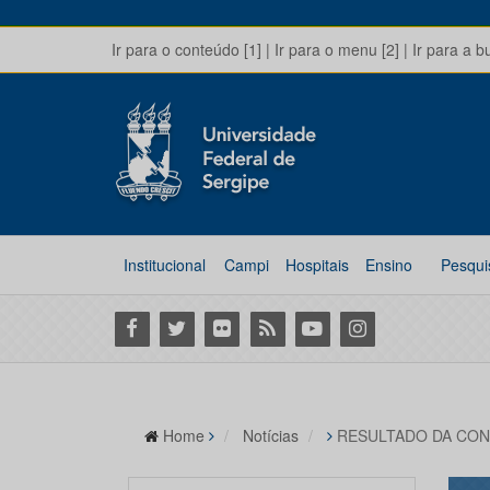
Ir para o conteúdo [1]
|
Ir para o menu [2]
|
Ir para a b
Institucional
Campi
Hospitais
Ensino
Pesqui
Facebook
Twitter
Flickr
RSS
Youtube
Instagram
Home
Notícias
RESULTADO DA CON