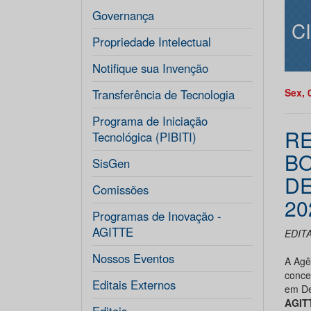
Governança
C
Propriedade Intelectual
Notifique sua Invenção
Sex, 
Transferência de Tecnologia
Programa de Iniciação
RE
Tecnológica (PIBITI)
BO
SisGen
DE
Comissões
20
Programas de Inovação -
AGITTE
EDITA
Nossos Eventos
A Agê
conce
Editais Externos
em De
AGIT