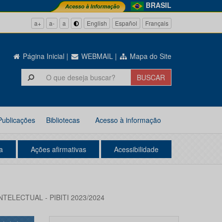
BRASIL
a+
a-
a
English
Español
Français
Página Inicial
|
WEBMAIL
|
Mapa do Site
Publicações
Bibliotecas
Acesso à informação
a
Ações afirmativas
Acessibilidade
LECTUAL - PIBITI 2023/2024