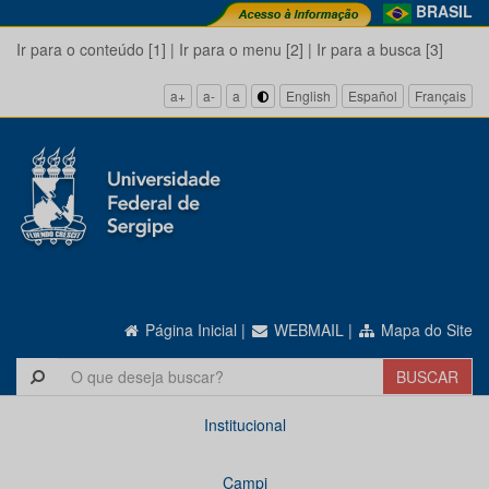
BRASIL
Ir para o conteúdo [1]
|
Ir para o menu [2]
|
Ir para a busca [3]
a+
a-
a
English
Español
Français
Página Inicial
|
WEBMAIL
|
Mapa do Site
Institucional
Campi