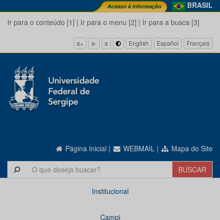
BRASIL
Ir para o conteúdo [1]
|
Ir para o menu [2]
|
Ir para a busca [3]
a+
a-
a
English
Español
Français
Página Inicial
|
WEBMAIL
|
Mapa do Site
Institucional
Campi