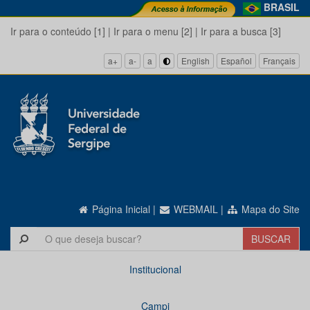
BRASIL
Ir para o conteúdo [1]
|
Ir para o menu [2]
|
Ir para a busca [3]
a+
a-
a
English
Español
Français
Página Inicial
|
WEBMAIL
|
Mapa do Site
Institucional
Campi