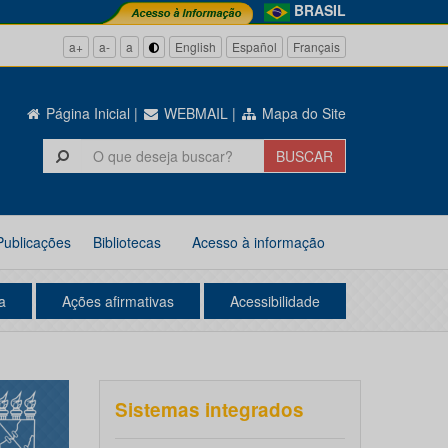
BRASIL
a+
a-
a
English
Español
Français
Página Inicial
|
WEBMAIL
|
Mapa do Site
Publicações
Bibliotecas
Acesso à informação
a
Ações afirmativas
Acessibilidade
Sistemas integrados