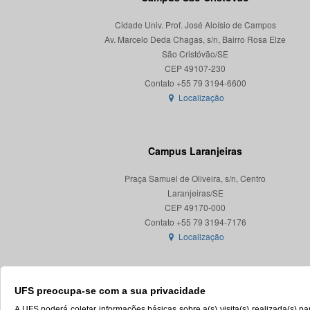
Cidade Univ. Prof. José Aloísio de Campos
Av. Marcelo Deda Chagas, s/n, Bairro Rosa Elze
São Cristóvão/SE
CEP 49107-230
Localização
Campus Laranjeiras
Praça Samuel de Oliveira, s/n, Centro
Laranjeiras/SE
CEP 49170-000
Localização
UFS preocupa-se com a sua privacidade
A UFS poderá coletar informações básicas sobre a(s) visita(s) realizada(s) 