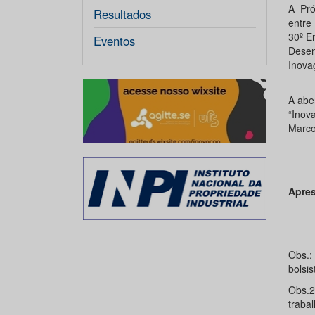
A Pró
Resultados
entre
30º En
Eventos
Desen
Inova
A abe
“Inov
Marco
Apres
Obs.:
bolsis
Obs.2
traba