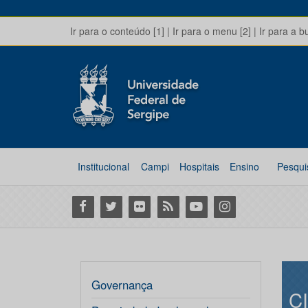
Ir para o conteúdo [1]
|
Ir para o menu [2]
|
Ir para a b
Institucional
Campi
Hospitais
Ensino
Pesqui
Facebook
Twitter
Flickr
RSS
Youtube
Instagram
Governança
C