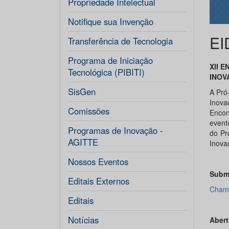
Propriedade Intelectual
Notifique sua Invenção
EI
Transferência de Tecnologia
Programa de Iniciação
XII
EN
Tecnológica (PIBITI)
INOV
SisGen
A Pró
Inova
Comissões
Encon
event
Programas de Inovação -
do Pr
AGITTE
Inova
Nossos Eventos
Submi
Editais Externos
Chama
Editais
Notícias
Abert