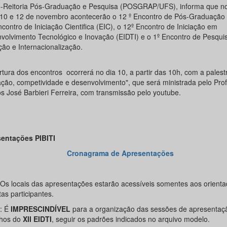
-Reitoria Pós-Graduação e Pesquisa (POSGRAP/UFS), informa que no
 10 e 12 de novembro acontecerão o 12 º Encontro de Pós-Graduação 
contro de Iniciação Cientifica (EIC), o 12º Encontro de Iniciação em
volvimento Tecnológico e Inovação (EIDTI) e o 1º Encontro de Pesqui
ção e Internacionalização.
rtura dos encontros ocorrerá no dia 10, a partir das 10h, com a palest
ação, competividade e desenvolvimento", que será ministrada pelo Prof.
s José Barbieri Ferreira, com transmissão pelo youtube.
entações PIBITI
Cronagrama de Apresentações
 Os locais das apresentações estarão acessíveis somentes aos orienta
tas participantes.
: É
IMPRESCINDÍVEL
para a organização das sessões de apresentaç
lhos do
XII EIDTI
, seguir os padrões indicados no arquivo modelo.