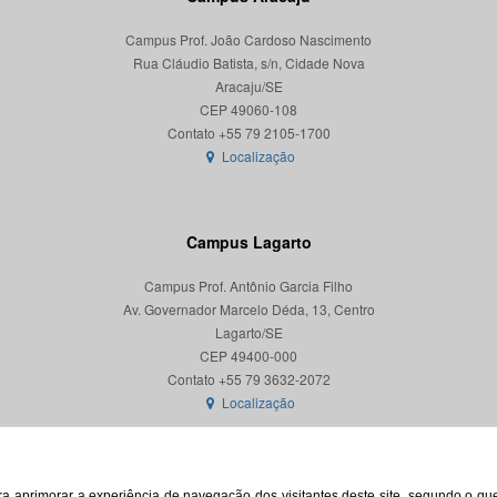
Campus Prof. João Cardoso Nascimento
Rua Cláudio Batista, s/n, Cidade Nova
Aracaju/SE
CEP 49060-108
Localização
Campus Lagarto
Campus Prof. Antônio Garcia Filho
Av. Governador Marcelo Déda, 13, Centro
Lagarto/SE
CEP 49400-000
Localização
para aprimorar a experiência de navegação dos visitantes deste site, segundo o q