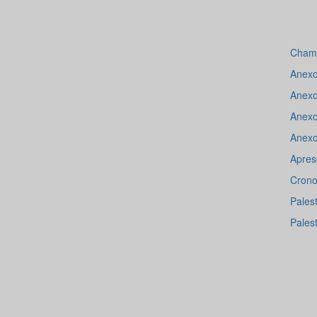
Cham
Anexo
Anexo 
Anexo
Anexo
Apres
Crono
Pales
Pales