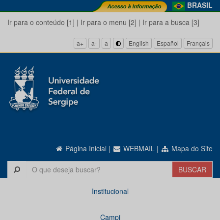
BRASIL
Ir para o conteúdo [1]
|
Ir para o menu [2]
|
Ir para a busca [3]
a+
a-
a
English
Español
Français
Página Inicial
|
WEBMAIL
|
Mapa do Site
Institucional
Campi