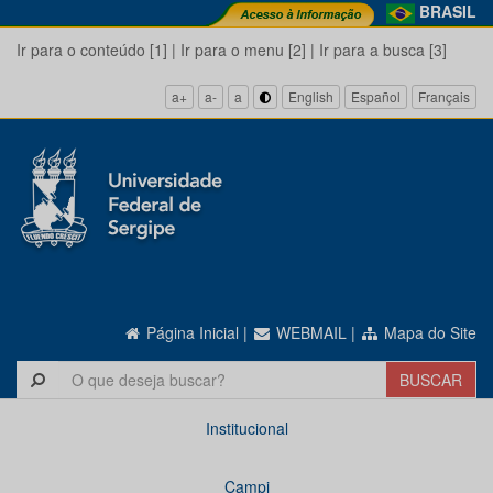
BRASIL
Ir para o conteúdo [1]
|
Ir para o menu [2]
|
Ir para a busca [3]
a+
a-
a
English
Español
Français
Página Inicial
|
WEBMAIL
|
Mapa do Site
Institucional
Campi