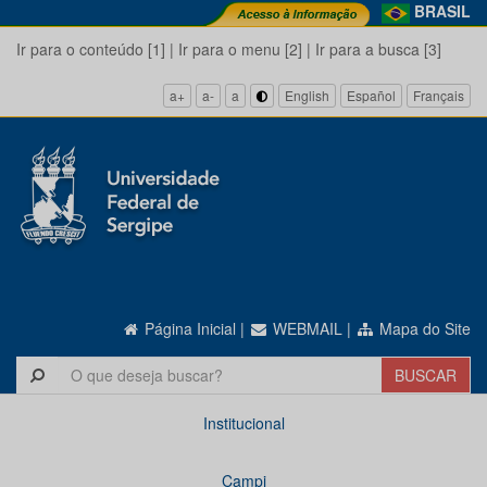
BRASIL
Ir para o conteúdo [1]
|
Ir para o menu [2]
|
Ir para a busca [3]
a+
a-
a
English
Español
Français
Página Inicial
|
WEBMAIL
|
Mapa do Site
Institucional
Campi